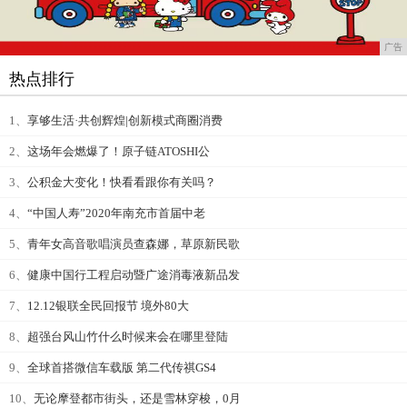
广告
热点排行
1、
享够生活·共创辉煌|创新模式商圈消费
2、
这场年会燃爆了！原子链ATOSHI公
3、
公积金大变化！快看看跟你有关吗？
4、
“中国人寿”2020年南充市首届中老
5、
青年女高音歌唱演员查森娜，草原新民歌
6、
健康中国行工程启动暨广途消毒液新品发
7、
12.12银联全民回报节 境外80大
8、
超强台风山竹什么时候来会在哪里登陆
9、
全球首搭微信车载版 第二代传祺GS4
10、
无论摩登都市街头，还是雪林穿梭，0月