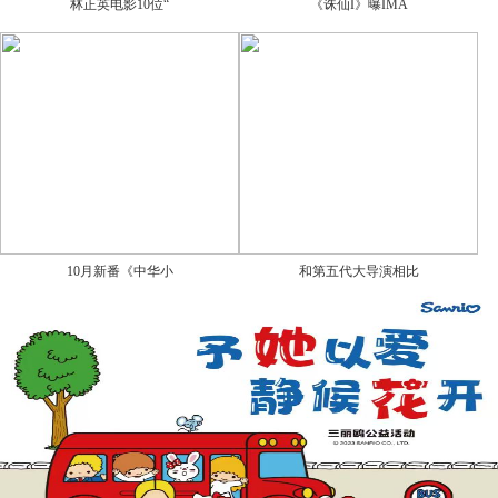
林正英电影10位“
《诛仙I》曝IMA
10月新番《中华小
和第五代大导演相比