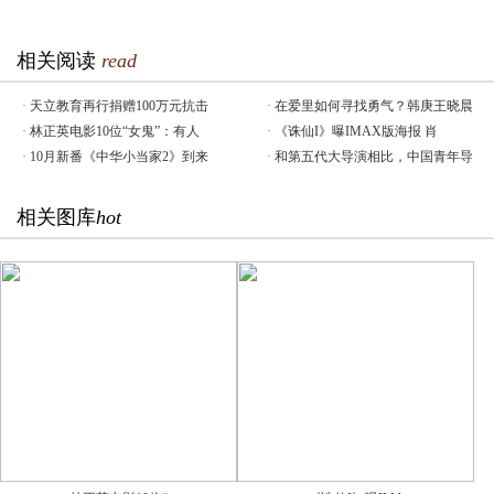
相关阅读
read
·
天立教育再行捐赠100万元抗击
·
在爱里如何寻找勇气？韩庚王晓晨
·
林正英电影10位“女鬼”：有人
·
《诛仙I》曝IMAX版海报 肖
·
10月新番《中华小当家2》到来
·
和第五代大导演相比，中国青年导
相关图库
hot