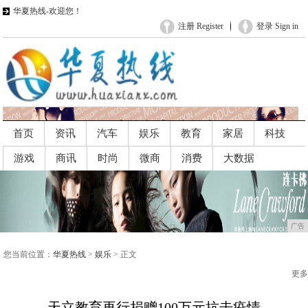
华夏热线-欢迎您！
注册 Register
登录 Sign in
首页
资讯
汽车
娱乐
教育
家居
科技
游戏
商讯
时尚
微商
消费
大数据
广告
广告
您当前位置：
华夏热线
>
娱乐
> 正文
更多
天立教育再行捐赠100万元抗击疫情