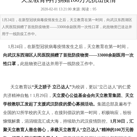
2020-02-01 13:21:00 来源:
阅读：95
1月24日，在新型冠状病毒疫情发生之后，天立教育在第一时间，向武汉东西湖区
人民医院捐赠了首批防疫物资——33000余副医用一次性口罩，此批物资已送达并
用于一线防疫工作中。
1月24日，在新型冠状病毒疫情发生之后，天立教育在第一时间，
向武汉东西湖区人民医院捐赠了首批防疫物资
——33000余副医用一次
性口罩，
此批物资已送达并用于一线防疫工作中。
天立教育以
“天之骄子 立己达人”
为校训，更以“立己达人”的仁爱
共济精神自勉！1月29日，
天立爱心公益基金会向天立教育集团、天立
学校教职工发起了支援武汉防疫的爱心募捐活动
。
集团总部及遍布于
全国的32所学校的天立人，在接到倡议的第一时间，积极响应，纷纷
慷慨解囊，涓涓细流汇成大海，持续助力武汉疫情防控。
1月30日，
汇
聚天立教育人善念善心，承载天立教育人
“立己达人”精神的100万元善