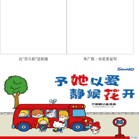
比“宫斗剧”还刺激
朱广权：你若发奋写
广告