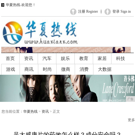
华夏热线-欢迎您！
注册 Register
登录 Sign in
首页
资讯
汽车
娱乐
教育
家居
科技
游戏
商讯
时尚
微商
消费
大数据
广告
广告
您当前位置：
华夏热线
>
资讯
> 正文
更多
吴太感康片的药效怎么样？成分安全吗？