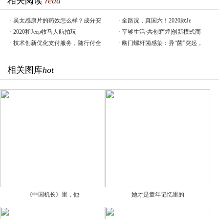
相关阅读
read
·
吴太感康片的药效怎么样？成分安
·
全路况，真国六！2020款Je
·
2020和Jeep牧马人航拍玩
·
享够生活·共创辉煌|创新模式商
·
技术创新优化支付服务，随行付全
·
幽门螺杆菌感染：异“菌”突起，
相关图库
hot
《中国机长》里，他
她才是童年记忆里的