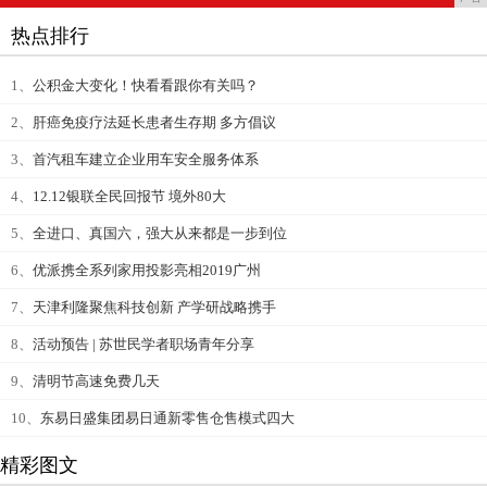
热点排行
1、
公积金大变化！快看看跟你有关吗？
2、
肝癌免疫疗法延长患者生存期 多方倡议
3、
首汽租车建立企业用车安全服务体系
4、
12.12银联全民回报节 境外80大
5、
全进口、真国六，强大从来都是一步到位
6、
优派携全系列家用投影亮相2019广州
7、
天津利隆聚焦科技创新 产学研战略携手
8、
活动预告 | 苏世民学者职场青年分享
9、
清明节高速免费几天
10、
东易日盛集团易日通新零售仓售模式四大
精彩图文