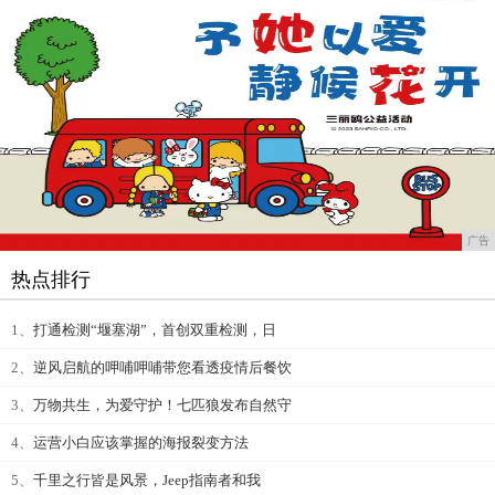
广告
热点排行
1、
打通检测“堰塞湖”，首创双重检测，日
2、
逆风启航的呷哺呷哺带您看透疫情后餐饮
3、
万物共生，为爱守护！七匹狼发布自然守
4、
运营小白应该掌握的海报裂变方法
5、
千里之行皆是风景，Jeep指南者和我