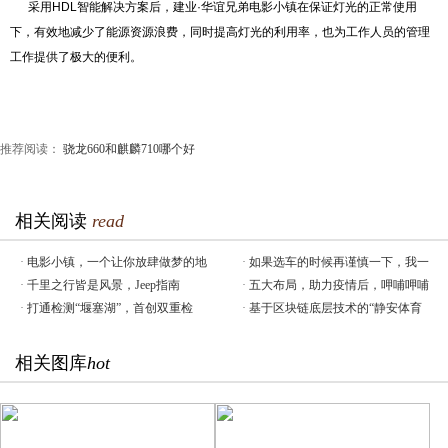
采用HDL智能解决方案后，建业·华谊兄弟电影小镇在保证灯光的正常使用
下，有效地减少了能源资源浪费，同时提高灯光的利用率，也为工作人员的管理
工作提供了极大的便利。
推荐阅读：
骁龙660和麒麟710哪个好
相关阅读
read
·
电影小镇，一个让你放肆做梦的地
·
如果选车的时候再谨慎一下，我一
·
千里之行皆是风景，Jeep指南
·
五大布局，助力疫情后，呷哺呷哺
·
打通检测“堰塞湖”，首创双重检
·
基于区块链底层技术的“静安体育
相关图库
hot