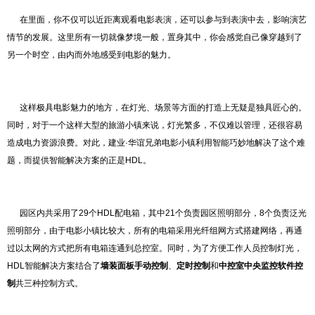
在里面，你不仅可以近距离观看电影表演，还可以参与到表演中去，影响演艺
情节的发展。这里所有一切就像梦境一般，置身其中，你会感觉自己像穿越到了
另一个时空，由内而外地感受到电影的魅力。
这样极具电影魅力的地方，在灯光、场景等方面的打造上无疑是独具匠心的。
同时，对于一个这样大型的旅游小镇来说，灯光繁多，不仅难以管理，还很容易
造成电力资源浪费。对此，建业·华谊兄弟电影小镇利用智能巧妙地解决了这个难
题，而提供智能解决方案的正是HDL。
园区内共采用了29个HDL配电箱，其中21个负责园区照明部分，8个负责泛光
照明部分，由于电影小镇比较大，所有的电箱采用光纤组网方式搭建网络，再通
过以太网的方式把所有电箱连通到总控室。同时，为了方便工作人员控制灯光，
HDL智能解决方案结合了
墙装面板手动控制
、
定时控制
和
中控室中央监控软件控
制
共三种控制方式。