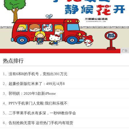
广告
热点排行
1、
没有6和8的手机号，竟拍出391万元
2、
超廉价新版红米来了：499元/4月8
3、
郭明錤：2020年5款新iPhone
4、
PPTV手机掌门人党毅:我们和乐视不
5、
二手苹果手机水有多深，一秒钟教你学会
6、
告别抢购无需等 这些热门手机均有现货