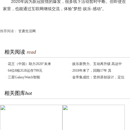
2020年因为新冠疫情的爆发，很多线下活动暂时中断。但即使在
家里，也能通过互联网继续交流，体验"梦想·娱乐·感动"。
推荐阅读：
甘肃生活网
相关阅读
read
·
花王（中国）助力2020“未来
·
娱乐新势力、互动再升级 高达中
·
64位8核2GB运存799元
·
2018年来了，回顾17年 其
·
三星GalaxyWatch智能
·
金帝集成灶：坚持原创设计，定位
相关图库
hot