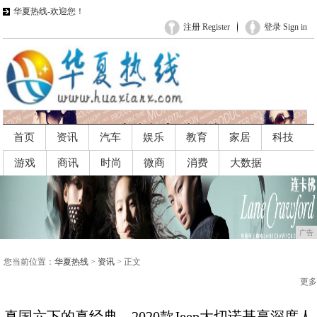
华夏热线-欢迎您！
注册 Register
登录 Sign in
首页
资讯
汽车
娱乐
教育
家居
科技
游戏
商讯
时尚
微商
消费
大数据
广告
广告
您当前位置：
华夏热线
>
资讯
> 正文
更多
真国六下的真经典，2020款Jeep大切诺基享深度人