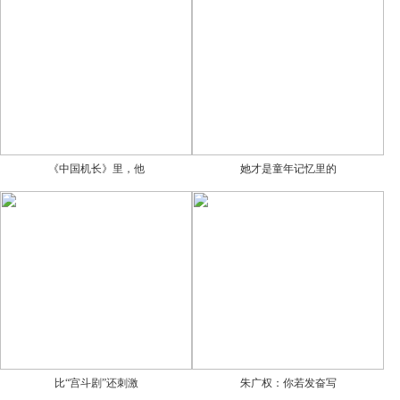
《中国机长》里，他
她才是童年记忆里的
比“宫斗剧”还刺激
朱广权：你若发奋写