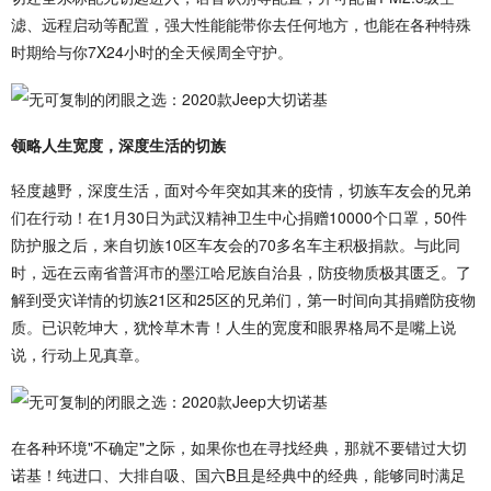
滤、远程启动等配置，强大性能能带你去任何地方，也能在各种特殊
时期给与你7X24小时的全天候周全守护。
领略人生宽度，深度生活的切族
轻度越野，深度生活，面对今年突如其来的疫情，切族车友会的兄弟
们在行动！在1月30日为武汉精神卫生中心捐赠10000个口罩，50件
防护服之后，来自切族10区车友会的70多名车主积极捐款。与此同
时，远在云南省普洱市的墨江哈尼族自治县，防疫物质极其匮乏。了
解到受灾详情的切族21区和25区的兄弟们，第一时间向其捐赠防疫物
质。已识乾坤大，犹怜草木青！人生的宽度和眼界格局不是嘴上说
说，行动上见真章。
在各种环境"不确定"之际，如果你也在寻找经典，那就不要错过大切
诺基！纯进口、大排自吸、国六B且是经典中的经典，能够同时满足