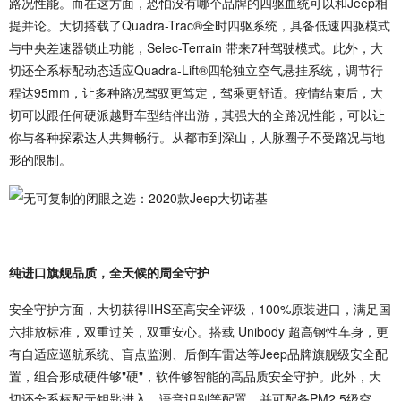
路况性能。而在这方面，恐怕没有哪个品牌的四驱血统可以和Jeep相
提并论。大切搭载了Quadra-Trac®全时四驱系统，具备低速四驱模式
与中央差速器锁止功能，Selec-Terrain 带来7种驾驶模式。此外，大
切还全系标配动态适应Quadra-Lift®四轮独立空气悬挂系统，调节行
程达95mm，让多种路况驾驭更笃定，驾乘更舒适。疫情结束后，大
切可以跟任何硬派越野车型结伴出游，其强大的全路况性能，可以让
你与各种探索达人共舞畅行。从都市到深山，人脉圈子不受路况与地
形的限制。
纯进口旗舰品质，全天候的周全守护
安全守护方面，大切获得IIHS至高安全评级，100%原装进口，满足国
六排放标准，双重过关，双重安心。搭载 Unibody 超高钢性车身，更
有自适应巡航系统、盲点监测、后倒车雷达等Jeep品牌旗舰级安全配
置，组合形成硬件够"硬"，软件够智能的高品质安全守护。此外，大
切还全系标配无钥匙进入，语音识别等配置，并可配备PM2.5级空