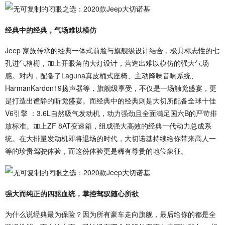
经典中的经典，气场难以模仿
Jeep 家族传承的经典一体式前脸与旗舰级设计结合，极具标志性的七
孔进气格栅，加上开眼角的大灯设计，营造出难以模仿的强大气场
感。对内，配备了Laguna真皮桶式座椅、主动降噪音响系统、
HarmanKardon19扬声器等，旗舰级享受，不仅是一场触觉盛宴，更
是打造出谧静的听觉盛宴。而经典中的经典则是大切所配备全球十佳
V6引擎 ：3.6L自然吸气发动机，动力强劲且全面满足国六B的严苛排
放标准。加上ZF 8AT变速箱，组成强大高效的经典一代动力总成系
统。在大排量发动机即将退场的时代，大切诺基持续给你带来高人一
等的珍贵驾驶体验，而这份体验更是稀有尊贵的地位象征。
强大而纯正的四驱血统，掌控驾驭随心所欲
为什么说经典最为保险？因为所有豪车走向旗舰，最后给你的都是全