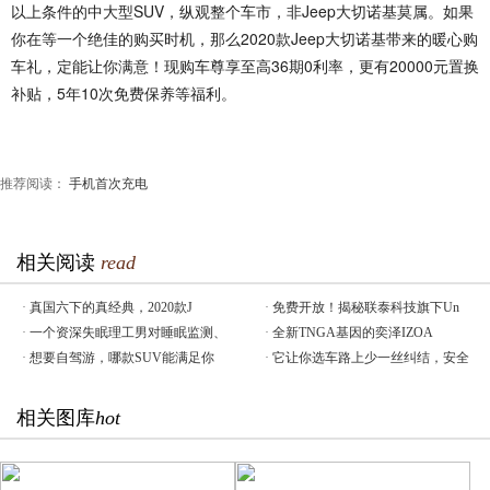
以上条件的中大型SUV，纵观整个车市，非Jeep大切诺基莫属。如果
你在等一个绝佳的购买时机，那么2020款Jeep大切诺基带来的暖心购
车礼，定能让你满意！现购车尊享至高36期0利率，更有20000元置换
补贴，5年10次免费保养等福利。
推荐阅读：
手机首次充电
相关阅读
read
·
真国六下的真经典，2020款J
·
免费开放！揭秘联泰科技旗下Un
·
一个资深失眠理工男对睡眠监测、
·
全新TNGA基因的奕泽IZOA
·
想要自驾游，哪款SUV能满足你
·
它让你选车路上少一丝纠结，安全
相关图库
hot