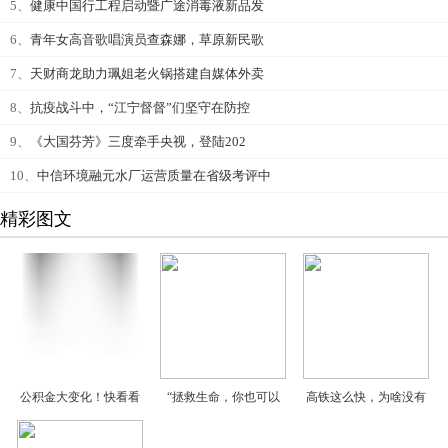
5、
健康中国行工程启动暨广途消毒液新品发
6、
青年女高音歌唱演员查森娜，草原新民歌
7、
天财商龙助力珮姐老火锅搭建自媒体外卖
8、
抗疫战斗中，“江宁督督”们坚守在防控
9、
《大国芬芳》三度牵手央视，登陆202
10、
中信环境融元水厂运营质量在省级考评中
精彩图文
公积金大变化！快看看
“拯救生命，你也可以
高铁这么快，为啥没有