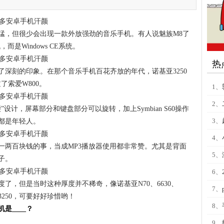
猛，但很少会出现一款外放强劲的音乐手机。有人说魅族M8了
是Windows CE系统。
热
下了深刻的印象。在那个音乐手机百花齐放的年代，诺基亚3250
了索爱W800。
1、
2、
”设计，屏幕部分和键盘部分可以旋转，加上Symbian S60操作
3、
都是年轻人。
4、
就一两百块钱的事，当成MP3播放器使用都非常赞。尤其是背面
5、
子。
6、
度了，但是当时这种厚度并不稀奇，像诺基亚N70、6630、
7、
3250，可要好好珍惜哟！
8、
是____？
9、