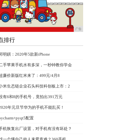
广告
点排行
郭明錤：2020年5款新iPhone
二手苹果手机水有多深，一秒钟教你学会
超廉价新版红米来了：499元/4月8
小米生态链企业石头科技科创板上市：2
没有6和8的手机号，竟拍出391万元
2020年元旦节华为的手机不能乱买！
pycharm+pyqt5配置
手机恢复出厂设置，对手机有没有坏处？
找一个懂自己的人来爱真难？360手机