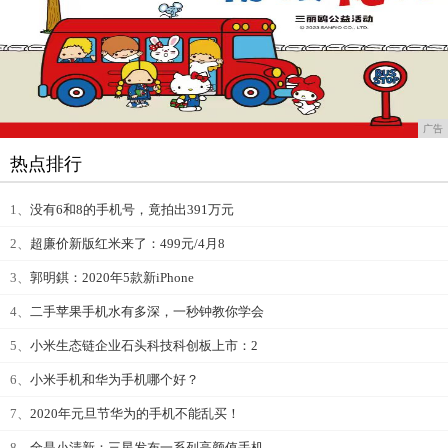
广告
热点排行
1、
没有6和8的手机号，竟拍出391万元
2、
超廉价新版红米来了：499元/4月8
3、
郭明錤：2020年5款新iPhone
4、
二手苹果手机水有多深，一秒钟教你学会
5、
小米生态链企业石头科技科创板上市：2
6、
小米手机和华为手机哪个好？
7、
2020年元旦节华为的手机不能乱买！
8、
全是小清新：三星发布一系列高颜值手机