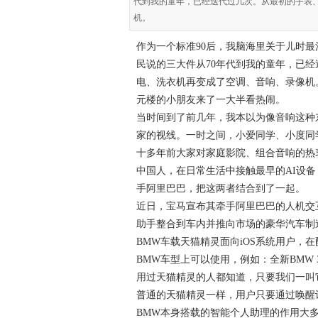
代到我的童年，已经迭代过几次。从最初的手表
机。
作为一个标准90后，我脑海里关于儿时最
民说的三大件从70年代到我的童年，已
电、洗衣机再变成了空调、音响、录像机
元楼的小朋友来了一大半看热闹。
当时间到了前几年，我本以为像音响这种
家的视线。一时之间，小爱同学、小度同
十多年前大家对家庭影院、组合音响的热衷
中国人，在日常生活中接触最早的AI设备
手阿里巴巴，把这两者结合到了一起。
近日，宝马宣布其牵手阿里巴巴的人机交
助手整合到车内并推向市场的豪华汽车制
BMW车载天猫精灵面向iOS系统用户，在配置
BMW车型上可以使用，例如：全新BMW 
用过天猫精灵的人都知道，只要我们一叫
普通的天猫精灵一样，用户只要通过唤醒
BMW本身搭载的智能个人助理的作用大