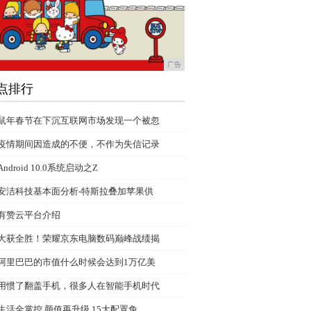
广告
点排行
鼠年春节在下沉互联网市场发现一个被忽
疫情期间因造成的不便，不作为失信记录
Android 10.0系统启动之Z
安洁科技基本面分析-特斯拉叠加苹果供
有赞云平台介绍
大获全胜！荣耀京东电脑数码巅峰战绩揭
阿里巴巴的市值什么时候会达到1万亿美
用惯了翻盖手机，很多人在智能手机时代
生活全掌控,颜值再升级,15大配置免