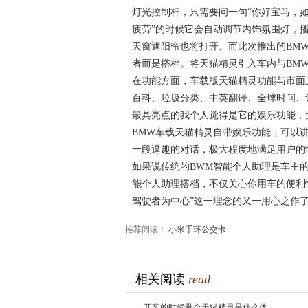
灯光控制杆，只需要问一句“你好宝马，
疲劳”的时候它会自动调节内饰氛围灯，
天窗遮阳帘也将打开。而此次推出的BM
者而是搭档。将天猫精灵引入车内与BM
在功能方面，车载版天猫精灵功能与市面
百科、垃圾分类、中英翻译、全球时间、
最具亮点的我个人觉得是它的娱乐功能，
BMW车载天猫精灵自带娱乐功能，可以
一段逗趣的对话，极大程度地满足用户的
如果说传统的BWM智能个人助理是车主
能个人助理搭档，不仅关心你用车的便利
驾驶者为中心”这一理念的又一用心之作
推荐阅读：
小米手环公交卡
相关阅读
read
·
开车的时候带个天猫精灵是什么体