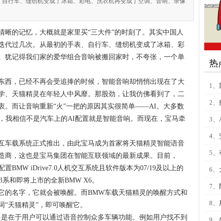
、自行车、缝纫机变成了冰箱、彩电、洗衣机再变成了空调、音响、录像
清晰的记忆，大概就是家里买“三大件”的时刻了。其实中国人
经迭代过几次。从最初的手表、自行车、缝纫机变成了冰箱、彩
。犹记得我们家的爱华组合音响被搬回家时，不夸张，一个单
热
东西，已经不再会受追捧的时候，智能音响却悄悄出现在了大
1、
学、天猫精灵在年轻人中风靡。那股劲，让我仿佛看到了，二
2、
。而让音响重新“火”一把的原因其实很简单——AI。大多数
，我相信不是汽车上的AI配置就是智能音响。而现在，宝马牵
3、
4、
互车载系统正式推出，由此宝马成为首家将天猫精灵智能语音
5、
造商，这也是宝马集团在智能互联领域的最新成果。目前，
BMW iDrive7.0人机交互系统且软件版本为07/19及以上的
6、
3系和即将上市的全新BMW X6。
7、
它的名字，它就会被唤醒。而BMW车载天猫精灵的唤醒方式和
8、
词“天猫精灵”，即可唤醒它。
多是在于用户可以通过语音控制众多车辆功能。例如用户找不到
9、