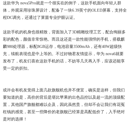
这款华为 nova5Pro就是一个很实在的例子，这款手机面向年轻人群
体，外观采用珍珠屏设计，配备了一块6.39英寸的OLED屏幕，支持全
程DC调光，还通过了莱茵专业护眼认证。
这款手机的机身也很精致，背面加入了3D精雕纹理工艺，配合绚丽多
彩的配色，颜值非常惊艳。而且这还是一款性能强悍的手机，搭载麒
麟980处理器，标配8GB运存，电池容量3500mAh，还有40W超级快
充，续航表现也是中上等的。不过好物君友情提示，华为 nova6就要
发布了，机友们喜欢这款手机的话，不妨等几天再入手，应该还能享
受一定的折扣。
或许会有机友觉得上面几款旗舰机也并不便宜，确实是这样，但我们
要知道的是，高价的背后是堪比苹果的出色品控以及超一流的顶级配
置，其他国产旗舰都难以企及，因此虽然贵，但却不会让我们有花冤
枉钱的感觉，甚至一些降价的老旗舰已经算是高配低价了，入手绝对
是对的选择！