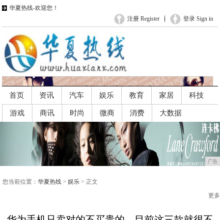
华夏热线-欢迎您！
注册 Register
登录 Sign in
首页
资讯
汽车
娱乐
教育
家居
科技
游戏
商讯
时尚
微商
消费
大数据
广告
广告
您当前位置：
华夏热线
>
娱乐
> 正文
更多
华为手机只卖对的不买贵的，目前这三款就很不