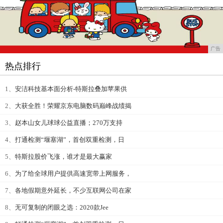
广告
热点排行
1、
安洁科技基本面分析-特斯拉叠加苹果供
2、
大获全胜！荣耀京东电脑数码巅峰战绩揭
3、
赵本山女儿球球公益直播；270万支持
4、
打通检测“堰塞湖”，首创双重检测，日
5、
特斯拉股价飞涨，谁才是最大赢家
6、
为了给全球用户提供高速宽带上网服务，
7、
各地假期意外延长，不少互联网公司在家
8、
无可复制的闭眼之选：2020款Jee