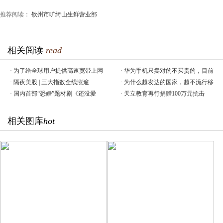
推荐阅读：
钦州市旷绮山生鲜营业部
相关阅读
read
·
为了给全球用户提供高速宽带上网
·
华为手机只卖对的不买贵的，目前
·
隔夜美股 | 三大指数全线涨逾
·
为什么越发达的国家，越不流行移
·
国内首部“恐婚”题材剧《还没爱
·
天立教育再行捐赠100万元抗击
相关图库
hot