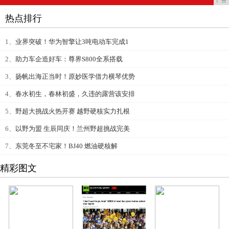
广告
热点排行
1、
业界突破！华为智擎让3吨电动车完成1
2、
助力车企造好车：尊界S800全系搭载
3、
扬帆出海正当时！原妙医学借力横琴优势
4、
春水初生，春林初盛，久违的露营该安排
5、
野超大挑战火热开赛 越野硬核实力扎根
6、
以野为盟 生辰同庆！兰州野超挑战完美
7、
东莞冬至不宅家！BJ40 燃油硬核解
精彩图文