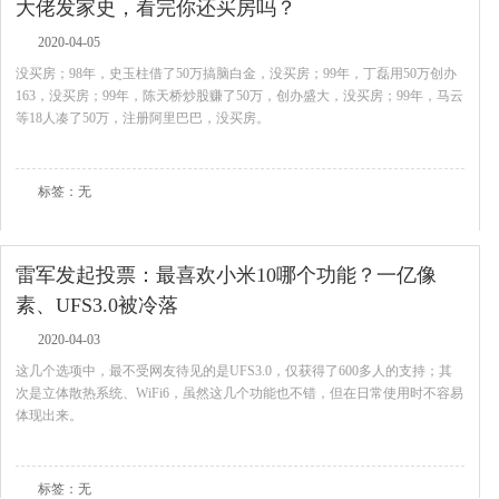
大佬发家史，看完你还买房吗？
2020-04-05
没买房；98年，史玉柱借了50万搞脑白金，没买房；99年，丁磊用50万创办
163，没买房；99年，陈天桥炒股赚了50万，创办盛大，没买房；99年，马云
等18人凑了50万，注册阿里巴巴，没买房。
查看全文
标签：无
雷军发起投票：最喜欢小米10哪个功能？一亿像
素、UFS3.0被冷落
2020-04-03
这几个选项中，最不受网友待见的是UFS3.0，仅获得了600多人的支持；其
次是立体散热系统、WiFi6，虽然这几个功能也不错，但在日常使用时不容易
体现出来。
查看全文
标签：无