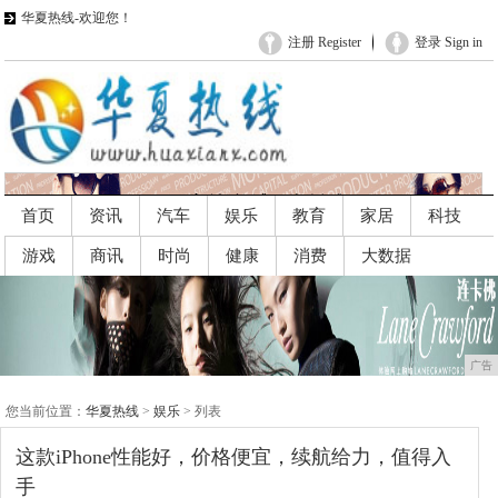
华夏热线-欢迎您！
注册 Register
登录 Sign in
首页
资讯
汽车
娱乐
教育
家居
科技
游戏
商讯
时尚
健康
消费
大数据
广告
广告
您当前位置：
华夏热线
>
娱乐
> 列表
这款iPhone性能好，价格便宜，续航给力，值得入
手