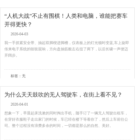
“人机大战”不止有围棋！人类和电脑，谁能把赛车
开得更快？
2020-04-03
我一手抓紧安全带、抽起双脚楔进脚槽，仪表板上的灯光顿时变蓝,车上旋即
传来电子系统的吱吱屁响，方向盘抽筋般左右扭了两下，以后长啸一声便迈
开阔步。
查看全文
标签：无
为什么天天鼓吹的无人驾驶车，在街上看不见？
2020-04-01
想象一下，早晨起床洗漱的同时掏出手机，随手订了一辆无人驾驶出租车，
在穿好衣服鞋子走出家门的时候，车已经在楼下等着你了，然后上车前往公
司。整个过程没有浪费多余的时间，一切都是那么的自然、美好。
查看全文