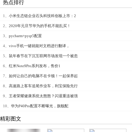
热点排行
1、
小米生态链企业石头科技科创板上市：2
2、
2020年元旦节华为的手机不能乱买！
3、
pycharm+pyqt5配置
4、
vivo手机一键就能对文档进行翻译，
5、
鼠年春节在下沉互联网市场发现一个被忽
6、
红米Note9Pro系列发布，售价1
7、
如何让自己的电脑不在卡顿！一起保养起
8、
高速路上客车追尾作业车，利宝保险先行
9、
王者荣耀健康系统太憨憨？闪退重连被强
10、
华为P40Pro配置不断曝光，旗舰配
精彩图文