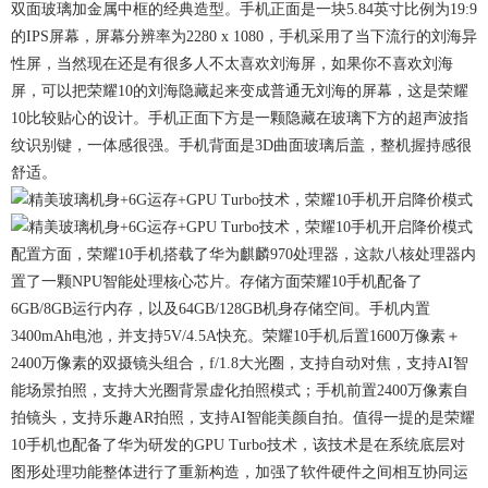
双面玻璃加金属中框的经典造型。手机正面是一块5.84英寸比例为19:9
的IPS屏幕，屏幕分辨率为2280 x 1080，手机采用了当下流行的刘海异
性屏，当然现在还是有很多人不太喜欢刘海屏，如果你不喜欢刘海
屏，可以把荣耀10的刘海隐藏起来变成普通无刘海的屏幕，这是荣耀
10比较贴心的设计。手机正面下方是一颗隐藏在玻璃下方的超声波指
纹识别键，一体感很强。手机背面是3D曲面玻璃后盖，整机握持感很
舒适。
配置方面，荣耀10手机搭载了华为麒麟970处理器，这款八核处理器内
置了一颗NPU智能处理核心芯片。存储方面荣耀10手机配备了
6GB/8GB运行内存，以及64GB/128GB机身存储空间。手机内置
3400mAh电池，并支持5V/4.5A快充。荣耀10手机后置1600万像素＋
2400万像素的双摄镜头组合，f/1.8大光圈，支持自动对焦，支持AI智
能场景拍照，支持大光圈背景虚化拍照模式；手机前置2400万像素自
拍镜头，支持乐趣AR拍照，支持AI智能美颜自拍。值得一提的是荣耀
10手机也配备了华为研发的GPU Turbo技术，该技术是在系统底层对
图形处理功能整体进行了重新构造，加强了软件硬件之间相互协同运