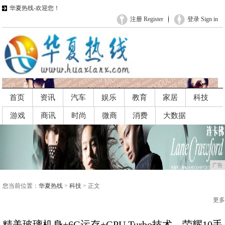
华夏热线-欢迎您！
注册 Register
登录 Sign in
首页
资讯
汽车
娱乐
教育
家居
科技
游戏
商讯
时尚
微商
消费
大数据
广告
广告
您当前位置：
华夏热线
>
科技
> 正文
更多
精美玻璃机身+6G运存+GPU Turbo技术，荣耀10手