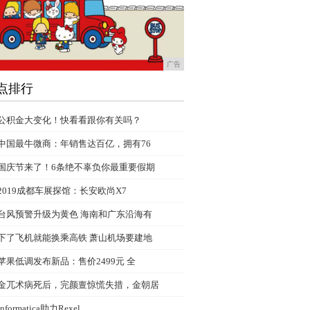
广告
点排行
公积金大变化！快看看跟你有关吗？
中国最牛微商：年销售达百亿，拥有76
国庆节来了！6条绝不辜负你最重要假期
2019成都车展探馆：长安欧尚X7
台风预警升级为黄色 海南和广东沿海有
下了飞机就能换乘高铁 萧山机场要建地
苹果低调发布新品：售价2499元 全
金兀术病死后，完颜亶惊慌失措，金朝居
Informatica助力Rexel