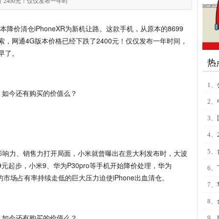
2400元！仅仅发布一年时
重本降价清仓iPhoneXR为新机让路。这款手机，从原本的8699
，网通4G版本价格已经下跌了2400元！仅仅发布一年时间，
早了。
热
1、
2、
3、
4、
5、
国际影响力、销售力打开局面，小米就曾曝出在意大利发布时，大波
99元起步，小米9、华为P30pro等手机开始降价处理，华为
6、
果的市场占有率持续走低的巨大压力迫使iPhone出血清仓。
7、
8、
9、