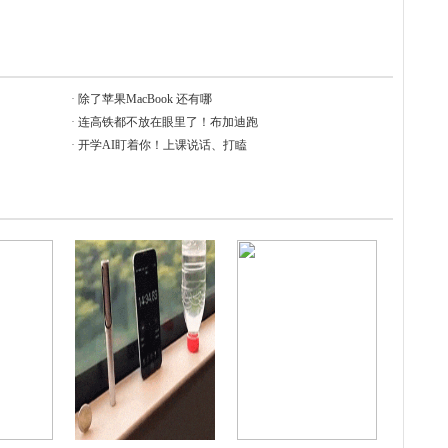
·
除了苹果MacBook 还有哪
·
连高铁都不放在眼里了！布加迪跑
·
开学AI盯着你！上课说话、打瞌