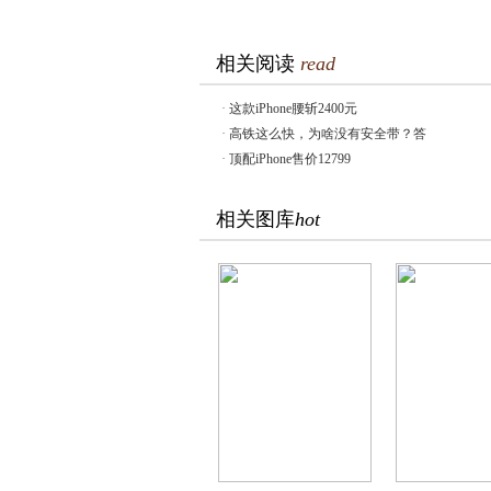
相关阅读
read
·
这款iPhone腰斩2400元
·
高铁这么快，为啥没有安全带？答
·
顶配iPhone售价12799
相关图库
hot