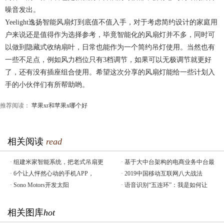
噪音发出。
Yeelight逸扬智能风扇灯到底值不值入手，对于考虑简约设计的家庭用
户来说还是值得作为选择参考，毕竟智能化的风扇灯并不多，同时可
以做到隐藏式收纳扇叶，日常也能作为一个简约吊灯使用。当然也有
一些不足点，例如风力档位只有3档调节，如果可以无极调节就更好
了，还有没有插座组合使用。希望这次分享的风扇灯能给一些计划入
手的小伙伴们有所帮助哟。
推荐阅读：
苹果xr和苹果x哪个好
相关阅读
read
·
组建米家智能系统，把老式吊扇更
·
基于大中台架构的电商业务中台最
·
6个让人怦然心动的手机APP，
·
2019中国移动互联网八大战法
·
Sono Motors开发太阳
·
语音识别“五连环”：我是如何让
相关图库
hot