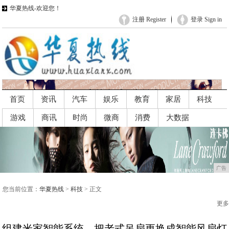
华夏热线-欢迎您！
注册 Register
登录 Sign in
首页
资讯
汽车
娱乐
教育
家居
科技
游戏
商讯
时尚
微商
消费
大数据
广告
广告
您当前位置：
华夏热线
>
科技
> 正文
更多
组建米家智能系统，把老式吊扇更换成智能风扇灯