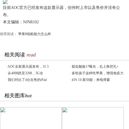
目前AOC官方已经发布这款显示器，但何时上市以及售价并没有公
布。
本文编辑：NJNR102
推荐阅读：
苹果8续航能力怎么样
相关阅读
read
·
AOC全新显示器发布，31.5
·
疑似魅族17曝光，右上角挖孔+
·
从4098跌至3298，5G全
·
多给孩子这样吃苹果，增强免疫力
·
我们对比了4台在售的iPad
·
iOS 14 新功能：来电弹窗
相关图库
hot