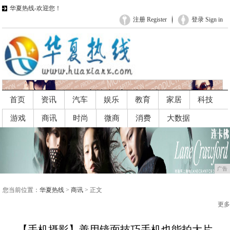
华夏热线-欢迎您！
注册 Register
登录 Sign in
首页
资讯
汽车
娱乐
教育
家居
科技
游戏
商讯
时尚
微商
消费
大数据
广告
广告
您当前位置：
华夏热线
>
商讯
> 正文
更多
【手机摄影】善用镜面技巧手机也能拍大片