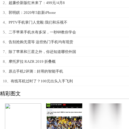
2、
超廉价新版红米来了：499元/4月8
3、
郭明錤：2020年5款新iPhone
4、
PPTV手机掌门人党毅:我们和乐视不
5、
二手苹果手机水有多深，一秒钟教你学会
6、
告别抢购无需等 这些热门手机均有现货
7、
除了苹果和三星之外，你还知道哪些外国
8、
摩托罗拉 RAZR 2019 折叠概
9、
原点手机2评测：好用的智能手机
10、
有线耳机过时了？100元出头入手飞利
精彩图文