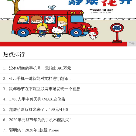
广告
热点排行
1、
没有6和8的手机号，竟拍出391万元
2、
vivo手机一键就能对文档进行翻译，
3、
鼠年春节在下沉互联网市场发现一个被忽
4、
1788入手中兴天机7MAX,这价格
5、
超廉价新版红米来了：499元/4月8
6、
2020年元旦节华为的手机不能乱买！
7、
郭明錤：2020年5款新iPhone