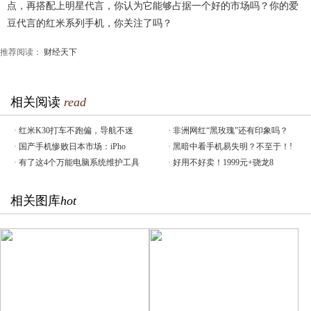
点，再搭配上明星代言，你认为它能够占据一个好的市场吗？你的爱
豆代言的红米系列手机，你关注了吗？
推荐阅读：
财经天下
相关阅读
read
·
红米K30打车不跑偏，导航不迷
·
非洲网红“黑玫瑰”还有印象吗？
·
国产手机惨败日本市场：iPho
·
黑暗中看手机易失明？不至于！!
·
有了这4个万能电脑系统维护工具
·
好用不好卖！1999元+骁龙8
相关图库
hot