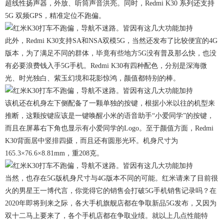
超线性扬声器，外放、听筒声音洪亮。同时，Redmi K30 系列还支持
5G 双频GPS，精准定位不跑偏。
此外，Redmi K30支持SA和NSA双模5G，当然还发布了比较便宜的4G
版本，为了满足不同的群体，毕竟有些地方5G没有普及那么快，也没
有必要浪费钱入手5G手机。Redmi K30有四种配色，分别是深海微
光、时光独白、紫玉幻境和花影惊鸿，颜值都特别的棒。
该机还在机身左下侧配备了一颗单独的按键，根据小米以往的机型来
推断，这颗按键应该是一键唤醒小米的语音助手“小爱同学”的按键，
而且在屏幕右下角也显示有小爱同学的Logo。至于颜值方面，Redmi
K30背面居中竖排四摄，而且还有圆形光环。机身尺寸为
165.3×76.6×8.81mm，重208克。
当然，也存在5G版机身尺寸与4G版本不同的可能。红米请来了目前很
火的男星王一博代言，你觉得它的销售会打破5G手机销售记录吗？在
2020年即将到来之际，各大手机旗舰店都在争取新品5G发布，又因为
双十二马上要来了，各个手机店都在争取业绩。就以上几点性能特