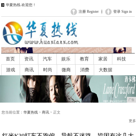
华夏热线-欢迎您！
注册 Register
登录 Sign in
首页
资讯
汽车
娱乐
教育
家居
科技
游戏
商讯
时尚
微商
消费
大数据
广告
广告
您当前位置：
华夏热线
>
商讯
> 正文
更多
红米K30打车不跑偏，导航不迷路。皆因有这几大