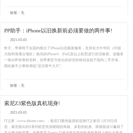
标签：无
PP助手：iPhone以旧换新前必须要做的两件事!
2021-03-03
昨天，苹果终于在国内推出了iPhone以旧换新服务，支持在大中华区（中国
大陆和港澳台地区）购买的iPhone4、iPad2及以上机型进行折旧换新。该服务
一推出即有果粉尝鲜，但苹果官方给出的折旧价格却远低于国内二手市场，
因此被不少果粉调侃“还没黄牛大方”。
查看全文
标签：无
索尼Z3紫色版真机现身!
2021-03-03
IT之家（www.ithome.com）：索尼Z3紫色版真机现身IT之家讯 1月20日消
息，索尼推出的Z系列机型凭借硬朗的风格、多彩的机身、双镜面设计赢得了
不少用户的喜爱。虽然索尼 Xperia Z3并没有在前代机器的基础上做出太多升