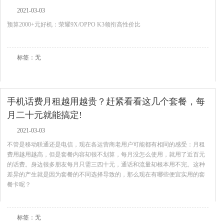
2021-03-03
预算2000+元好机：荣耀9X/OPPO K3领衔高性价比
查看全文
标签：无
手机话费月租越用越贵？赶紧看看这几个套餐，每
月二十元就能搞定!
2021-03-03
不管是移动联通还是电信，现在各运营商老用户可能都有相同的感受：月租
费用越用越高，但是套餐内容却很不划算，每月没怎么使用，就用了近百元
的话费。身边很多朋友每月只需三四十元，通话和流量却根本用不完。这种
差异的产生就是因为套餐的不同选择导致的，那么现在有哪些便宜实用的套
餐卡呢？
查看全文
标签：无