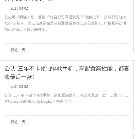
2021-03-02
首先可以明确的是，魅族 17将会配备高通骁龙865旗舰芯片，并将配备骁龙
X55 5G基带，这点无论是在之前高通夏威夷峰会还是魅族 CTO 接受采访时
都已经做出了肯定的答复。
查看全文
标签：无
公认“三年不卡顿”的4款手机，高配置高性能，都喜
欢最后一款!
2021-03-02
公认“三年不卡顿”的4款手机，高配置高性能，都喜欢最后一款！三星S9：三
星GalaxyS9采用InfinityDisplay全视曲面屏。
查看全文
标签：无