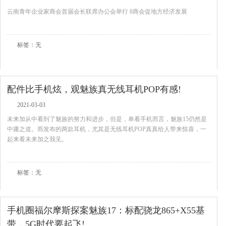
云南青年企业家商会首届会长联席办公会举行 8商会促地方经济发展
查看全文
标签：无
配件比手机炫，观魅族真无线耳机POP有感!
2021-03-03
未来加从中看到了魅族的努力和进步，但是，单看手机而言，魅族15仍然是
中庸之道。而发布的两款耳机，尤其是无线耳机POP真真给人带来惊喜，一
起来看未来加之我见。
查看全文
标签：无
手机圈福尔摩斯探案魅族17：标配骁龙865+X55基
带，5G时代要起飞!