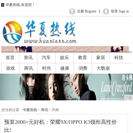
华夏热线-欢迎您！
注册 Register
登录 Sign in
首页
资讯
汽车
娱乐
教育
家居
科技
游戏
商讯
时尚
健康
消费
大数据
广告
广告
您当前位置：
华夏热线
>
商讯
> 列表
预算2000+元好机：荣耀9X/OPPO K3领衔高性价
比!