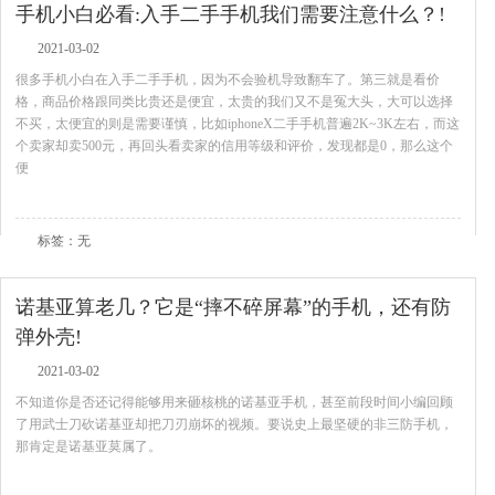
手机小白必看:入手二手手机我们需要注意什么？!
2021-03-02
很多手机小白在入手二手手机，因为不会验机导致翻车了。第三就是看价
格，商品价格跟同类比贵还是便宜，太贵的我们又不是冤大头，大可以选择
不买，太便宜的则是需要谨慎，比如iphoneX二手手机普遍2K~3K左右，而这
个卖家却卖500元，再回头看卖家的信用等级和评价，发现都是0，那么这个
便
查看全文
标签：无
诺基亚算老几？它是“摔不碎屏幕”的手机，还有防
弹外壳!
2021-03-02
不知道你是否还记得能够用来砸核桃的诺基亚手机，甚至前段时间小编回顾
了用武士刀砍诺基亚却把刀刃崩坏的视频。要说史上最坚硬的非三防手机，
那肯定是诺基亚莫属了。
查看全文