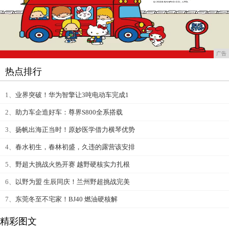
广告
热点排行
1、
业界突破！华为智擎让3吨电动车完成1
2、
助力车企造好车：尊界S800全系搭载
3、
扬帆出海正当时！原妙医学借力横琴优势
4、
春水初生，春林初盛，久违的露营该安排
5、
野超大挑战火热开赛 越野硬核实力扎根
6、
以野为盟 生辰同庆！兰州野超挑战完美
7、
东莞冬至不宅家！BJ40 燃油硬核解
精彩图文