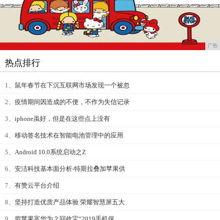
广告
热点排行
1、
鼠年春节在下沉互联网市场发现一个被忽
2、
疫情期间因造成的不便，不作为失信记录
3、
iphone虽好，但是在这些点上没有
4、
移动签名技术在智能电池管理中的应用
5、
Android 10.0系统启动之Z
6、
安洁科技基本面分析-特斯拉叠加苹果供
7、
有赞云平台介绍
8、
坚持打造优质产品体验 荣耀智慧屏五大
9、
穷苹果富华为？回收宝“2019手机保