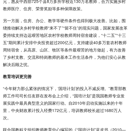
元，惠及中西部725个县8万多所学校近130万名教师，合力实施乡村
教师医疗、住房、荣誉奖励等多种保障政策。
另一方面，住房、办公、教学等硬件条件也得到极大改善。比如，围
绕推动解决乡村学校教师“来不了”“留不住”的现实问题，国家发展改革
委持续支持边远艰苦地区农村学校教师周转宿舍建设，“十二五”“十三
五”期间累计安排中央投资超过200亿元，支持建设40多万套农村教师
周转宿舍，从高原、山区、牧区等条件最艰苦的地方做起，有力改善
了乡村支教、交流和特岗教师的基本工作生活条件，为他们安心从教
解决后顾之忧。
教育培训更完善
“今年财力那么紧张的情况下，‘国培计划’的投入不减反增。”教育部教
师工作司司长任友群在发布会上介绍，“国培计划”是我国教师专业发
展实践中最具典型意义的国家行动。自2010年启动实施以来的十年
里，中央财政累计投入经费172亿元，培训教师校长超过1680万人
次。
联合国教科文组织教师教育中心编写的《“国培计划”蓝皮书（2010—