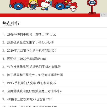
广告
热点排行
1、
没有6和8的手机号，竟拍出391万元
2、
超廉价新版红米来了：499元/4月8
3、
2020年元旦节华为的手机不能乱买！
4、
郭明錤：2020年5款新iPhone
5、
告别抢购无需等 这些热门手机均有现货
6、
除了苹果和三星之外，你还知道哪些外国
7、
PPTV手机掌门人党毅:我们和乐视不
8、
全网通续航谁更好酷派全魔王对比小米4
9、
4K摄录三防机索尼Z2现货售3288