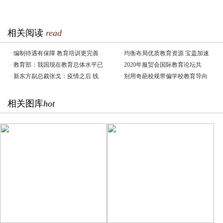
相关阅读
read
·
编制待遇有保障 教育培训更完善
·
均衡布局优质教育资源 宝盖加速
·
教育部：我国现在教育总体水平已
·
2020年服贸会国际教育论坛共
·
新东方副总裁张戈：疫情之后 线
·
别用奇葩校规带偏学校教育导向
相关图库
hot