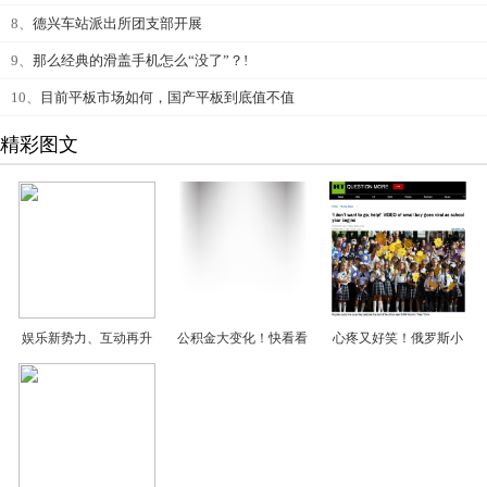
8、
德兴车站派出所团支部开展
9、
那么经典的滑盖手机怎么“没了”？!
10、
目前平板市场如何，国产平板到底值不值
精彩图文
娱乐新势力、互动再升
公积金大变化！快看看
心疼又好笑！俄罗斯小