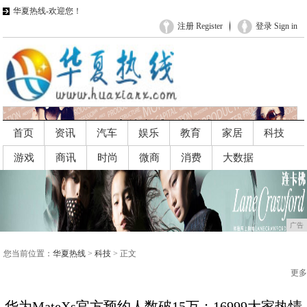
华夏热线-欢迎您！
注册 Register
登录 Sign in
首页
资讯
汽车
娱乐
教育
家居
科技
游戏
商讯
时尚
微商
消费
大数据
广告
广告
您当前位置：
华夏热线
>
科技
> 正文
更多
华为MateXs官方预约人数破15万：16999大家热情