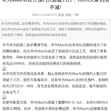
不减!
2020-11-24 04:13:13 来源:
阅读：589
作为华为的第二款折叠屏手机，华为MateXs在发布以后瞬间成为了科技圈的爆款。
此次华为MateXs改进了铰链设计以及工艺、增强了屏幕耐用性，同时在性能和5G
方面也有了增强。虽然该款机型的国行版售价高达
作为华为的第二款折叠屏手机，华为MateXs在发布以后瞬间成为了科
技圈的爆款。此次华为MateXs改进了铰链设计以及工艺、增强了屏幕
耐用性，同时在性能和5G方面也有了增强。虽然该款机型的国行版售
价高达16999元，但依旧没能挡住网友们的抢购热情。
从华为官方的页面信息来看，截止发稿前华为MateXs的预约人数已经
突破了15万。据官方客服表示，目前华为MateXs支持0元预约，首销时
间为3月5日10：08分，暂无全款预售的活动。也就是说，能不能抢到
全靠运气了。
在硬件配置方面，华为MateXs搭载了麒麟990 5G SoC，支持SA和NSA
双模5G网络。此外，凭借着大屏的折叠趋势，华为MateXs还能够实现