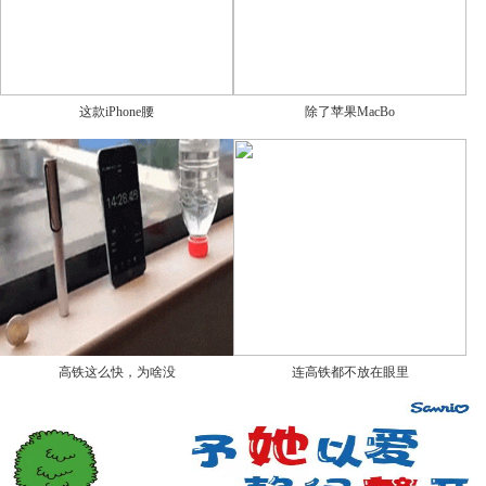
这款iPhone腰
除了苹果MacBo
高铁这么快，为啥没
连高铁都不放在眼里