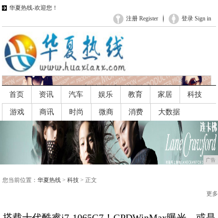
华夏热线-欢迎您！
注册 Register
登录 Sign in
首页
资讯
汽车
娱乐
教育
家居
科技
游戏
商讯
时尚
微商
消费
大数据
广告
广告
您当前位置：
华夏热线
>
科技
> 正文
更多
搭载十代酷睿i7-1065G7！GPDWinMax曝光，或是