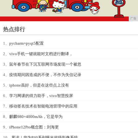
广告
热点排行
1、
pycharm+pyqt5配置
2、
vivo手机一键就能对文档进行翻译，
3、
鼠年春节在下沉互联网市场发现一个被忽
4、
疫情期间因造成的不便，不作为失信记录
5、
iphone虽好，但是在这些点上没有
6、
学习网课的得力助手，vivo智慧投屏
7、
移动签名技术在智能电池管理中的应用
8、
麒麟980+4000mAh，它是华为
9、
iPhone12Pro概念图：刘海更
10、
界读｜华为P40系列曝光超级影像系统