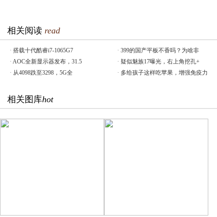
相关阅读
read
·
搭载十代酷睿i7-1065G7
·
399的国产平板不香吗？为啥非
·
AOC全新显示器发布，31.5
·
疑似魅族17曝光，右上角挖孔+
·
从4098跌至3298，5G全
·
多给孩子这样吃苹果，增强免疫力
相关图库
hot