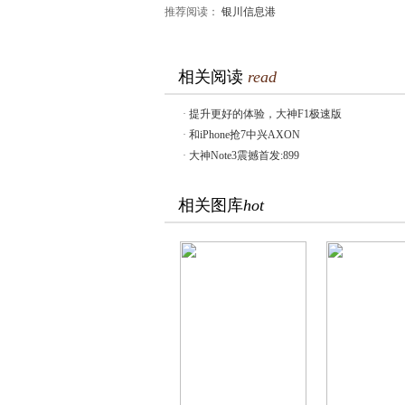
推荐阅读：
银川信息港
相关阅读
read
·
提升更好的体验，大神F1极速版
·
和iPhone抢7中兴AXON
·
大神Note3震撼首发:899
相关图库
hot