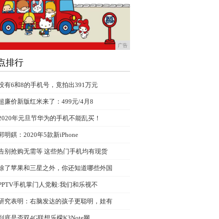
广告
点排行
没有6和8的手机号，竟拍出391万元
超廉价新版红米来了：499元/4月8
2020年元旦节华为的手机不能乱买！
郭明錤：2020年5款新iPhone
告别抢购无需等 这些热门手机均有现货
除了苹果和三星之外，你还知道哪些外国
PPTV手机掌门人党毅:我们和乐视不
研究表明：右脑发达的孩子更聪明，娃有
到底是否双4G联想乐檬K3Note网