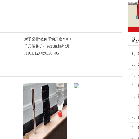
热
·
新手必看:教你手动开启MIUI
·
千元级售价却有旗舰机外观
·
HTCU12:骁龙636+4G
1、
2、
3、
4、
5、
6、
7、
8、
9、