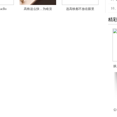
10
cBo
高铁这么快，为啥没
连高铁都不放在眼里
精
娱
公