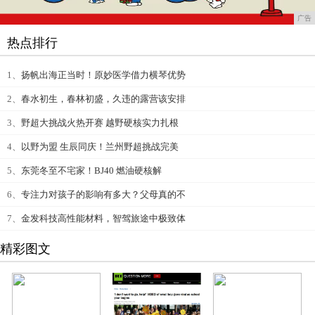
广告
热点排行
1、
扬帆出海正当时！原妙医学借力横琴优势
2、
春水初生，春林初盛，久违的露营该安排
3、
野超大挑战火热开赛 越野硬核实力扎根
4、
以野为盟 生辰同庆！兰州野超挑战完美
5、
东莞冬至不宅家！BJ40 燃油硬核解
6、
专注力对孩子的影响有多大？父母真的不
7、
金发科技高性能材料，智驾旅途中极致体
精彩图文