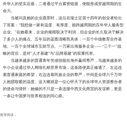
外华人的坚实后盾，二者通过平台紧密链接，便能形成穿越周期的生
命力。
当被问及她的企业愿景时，这位在瑞士定居十四年的创业者给出
了答案：“我想做一家有温度、有厚度、能跨越周期的百年华人服务型
企业。”在她看来，企业的规模取决于利润，但企业的长久取决于解决
了多少人的痛点。五年后的蓝图清晰而具体：一百个中德教育合作基
地、一百个全球城市互助节点、一万家出海服务企业——“三个一”战
略的背后，是对“人才基建”与“品牌基建”的双重托举。
当越来越多的普通青年凭借技能在海外赢得尊严，当越来越多的
中小企业通过华人网络扎根世界市场，这条路便真正修通了。左边连
着普通家庭的希望，右边连着民族企业的尊严，中间是全球六千万华
人抱团取暖的温度。这大概就是一位心怀天下的全球华人资源整合者
的使命与情怀：她修的不只是一条连接中西文化商贸的友谊桥，更是
一条让中国梦与世界相连的同心路。
推荐阅读：