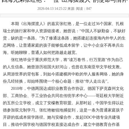
2026-04-13 14:25:22 来源:
阅读：847
本期《出海摆渡人》的嘉宾张红艳，是一位走过36个国家、扎根
瑞士的旅行家和华人资源链接者。她曾说：“中国人不缺勤奋，不缺好
货，缺的是一条路。”为了修通这条路，她搭建起连接海内外华人的生
态网络，让普通家庭的孩子能够低成本留学，让中小企业不再单兵出
海。听她聊聊，普通人如何把路越走越宽。
张红艳毕业于重庆师范大学，将“读万卷书，行万里路”作为自己
的人生信条。她曾游历祖国大好河山，也曾在东南亚华文学校支教。
从周游世界的背包客，到如今搭建横跨中欧的华人服务网络，她的身
份几经转换，却始终围绕一个核心命题：推动“华人走出去”。
2010年，中德两国达成职业教育合作协议。德国下萨克森州文化
部、工商协会、手工业协会共同在传统学术中心——哥廷根大学附近
的五所公立学校，成立了安檬教育联盟。从那时起，中国学生得以赴
德参加双元制学习。张红艳敏锐地捕捉到，这是一条为普通家庭孩子
开辟的低成本留学路径。她与安檬合作，发起DDC中德专业共建项
目，推动中国学校与德国学校直接达成合作，建立中德教育合作基