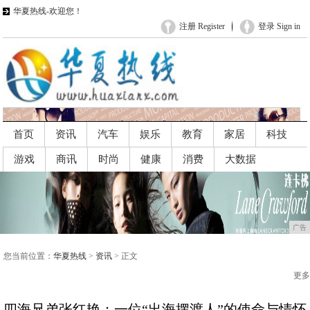
华夏热线-欢迎您！
注册 Register
登录 Sign in
首页
资讯
汽车
娱乐
教育
家居
科技
游戏
商讯
时尚
健康
消费
大数据
广告
广告
您当前位置：
华夏热线
>
资讯
> 正文
更多
四海兄弟张红艳：一位“出海摆渡人”的使命与情怀