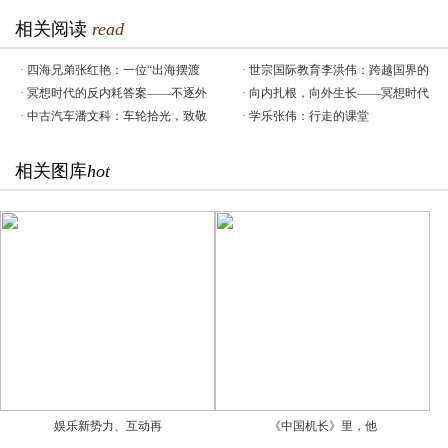
相关阅读
read
·
四海兄弟张红艳：一位“出海摆渡
·
世宗国际教育李洪伟：跨越国界的
·
冥想时代的反内耗答案——不逐外
·
向内扎根，向外生长——冥想时代
·
中古汽车潘文科：车轮拾光，致敬
·
学乐张伟：行走的课堂
相关图库
hot
娱乐新势力、互动再
《中国机长》里，他