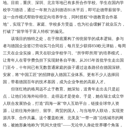
地。目前，重庆、深圳、北京等地已有多所合作学校。学生在国内学
校学习德语，通过一年努力达到德语B1水平后，即可赴德带薪留学。
这一合作模式帮助学校定向培养学生，同时授权“中德教育合作基
地”，实现了学生、家庭、学校多方受益，也为社会缓解了就业压力，
打破了“留学等于富人特权”的偏见。
该项目的独特之处，在于彻底重构了传统留学的成本逻辑。参与
者与德国企业签订劳动实习合同后，每月至少获得850欧元津贴，每周
三天在企业实操，两天在职业学校学习。“所学即所用”的培养模式，
让青年人在零学费负担下实现财务自平衡。从2015年首批学生走出国
门至今，十年间已有无数普通家庭的孩子通过这条路径在德国深耕、
安家，将“中国工匠”的招牌嵌入德国工业体系。更有不少人选择回
国，带着德国百年的技术基因，成为企业争抢的高薪人才。
但张红艳的格局远不止于教育。她深知，送青年走出去只是起
点，让他们在海外站得住、走得远才是使命。于是，她在瑞士成立华
人联合发展协会，打造“四海一家”华人互助平台，链接全球华人资
源，让前往海外旅行、留学、商贸的国人，与当地华人联动，实现资
源共享、合作共赢。这个覆盖欧洲、北美及“一带一路”沿线城市的网
络，被她形象地称为“民间大使馆”——无论华人身处世界哪个角落，