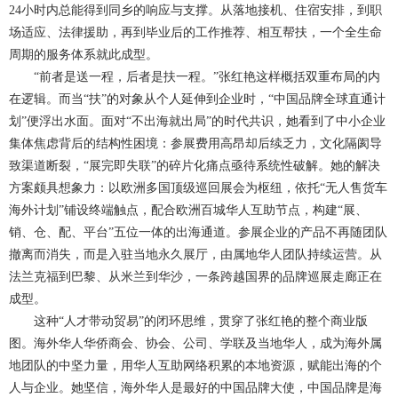
24小时内总能得到同乡的响应与支撑。从落地接机、住宿安排，到职
场适应、法律援助，再到毕业后的工作推荐、相互帮扶，一个全生命
周期的服务体系就此成型。
“前者是送一程，后者是扶一程。”张红艳这样概括双重布局的内
在逻辑。而当“扶”的对象从个人延伸到企业时，“中国品牌全球直通计
划”便浮出水面。面对“不出海就出局”的时代共识，她看到了中小企业
集体焦虑背后的结构性困境：参展费用高昂却后续乏力，文化隔阂导
致渠道断裂，“展完即失联”的碎片化痛点亟待系统性破解。她的解决
方案颇具想象力：以欧洲多国顶级巡回展会为枢纽，依托“无人售货车
海外计划”铺设终端触点，配合欧洲百城华人互助节点，构建“展、
销、仓、配、平台”五位一体的出海通道。参展企业的产品不再随团队
撤离而消失，而是入驻当地永久展厅，由属地华人团队持续运营。从
法兰克福到巴黎、从米兰到华沙，一条跨越国界的品牌巡展走廊正在
成型。
这种“人才带动贸易”的闭环思维，贯穿了张红艳的整个商业版
图。海外华人华侨商会、协会、公司、学联及当地华人，成为海外属
地团队的中坚力量，用华人互助网络积累的本地资源，赋能出海的个
人与企业。她坚信，海外华人是最好的中国品牌大使，中国品牌是海