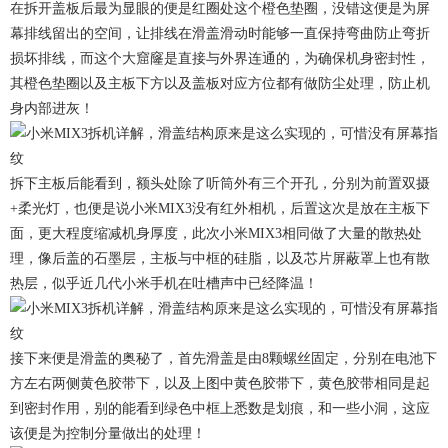
在拆开盖板后最为显眼的便是红圈处这个橙色垫圈，没错这便是为屏
幕排线留出的空间，让排线在滑盖滑动时能够一直保持弯曲防止弯折
损坏排线，而这个大窟窿是直接与外界连通的，为确保机身密封性，
其橙色垫圈以及主板下方以及盖板对应方位都有做防尘处理，防止机
身内部进灰！
拆下主板后能看到，额头处除了听筒外有三个开孔，分别为前置双摄
+柔光灯，也便是说小米MIX3没有红外相机，后置这次是放在主板下
面，更大程度缩减机身厚度，此次小米MIX3相同做了大量的散热处
理，像后盖的石墨层，主板与中框的硅脂，以及芯片屏蔽罩上也有散
热层，似乎近几代小米手机在吐槽声中已经降温！
接下来便是滑盖的奥秘了，首先滑盖是由8颗螺丝固定，分别在电池下
方左右两侧黄色胶带下，以及上图中黄色胶带下，黄色胶带相同是起
到密封作用，别的能看到绿色中框上悉数是划痕，和一些小洞，这应
该便是为控制分量做出的处理！