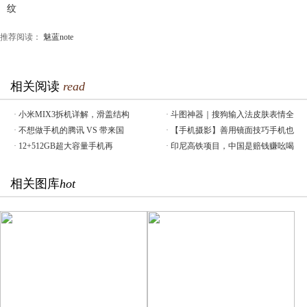
推荐阅读：
魅蓝note
相关阅读
read
·
小米MIX3拆机详解，滑盖结构
·
斗图神器｜搜狗输入法皮肤表情全
·
不想做手机的腾讯 VS 带来国
·
【手机摄影】善用镜面技巧手机也
·
12+512GB超大容量手机再
·
印尼高铁项目，中国是赔钱赚吆喝
相关图库
hot