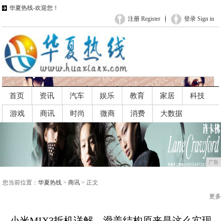
华夏热线-欢迎您！
注册 Register
登录 Sign in
首页
资讯
汽车
娱乐
教育
家居
科技
游戏
商讯
时尚
微商
消费
大数据
广告
广告
您当前位置：
华夏热线
>
商讯
> 正文
更多
小米MIX3拆机详解，滑盖结构原来是这么实现