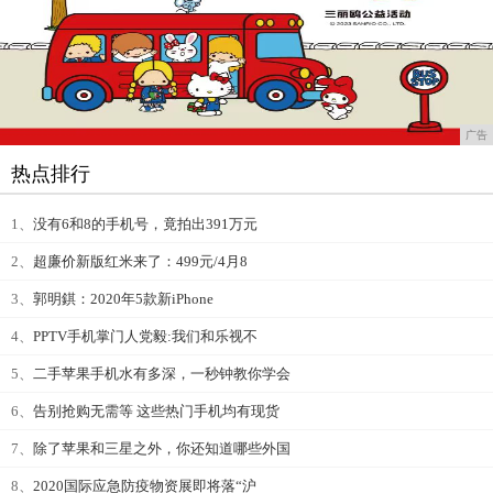
广告
热点排行
1、
没有6和8的手机号，竟拍出391万元
2、
超廉价新版红米来了：499元/4月8
3、
郭明錤：2020年5款新iPhone
4、
PPTV手机掌门人党毅:我们和乐视不
5、
二手苹果手机水有多深，一秒钟教你学会
6、
告别抢购无需等 这些热门手机均有现货
7、
除了苹果和三星之外，你还知道哪些外国
8、
2020国际应急防疫物资展即将落“沪