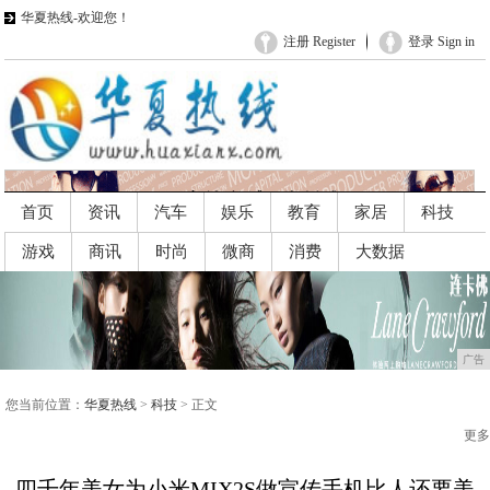
华夏热线-欢迎您！
注册 Register
登录 Sign in
首页
资讯
汽车
娱乐
教育
家居
科技
游戏
商讯
时尚
微商
消费
大数据
广告
广告
您当前位置：
华夏热线
>
科技
> 正文
更多
四千年美女为小米MIX2S做宣传手机比人还要美