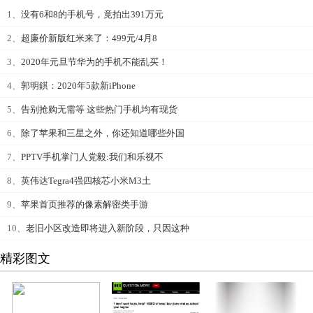
1、
没有6和8的手机号，竟拍出391万元
2、
超廉价新版红米来了：499元/4月8
3、
2020年元旦节华为的手机不能乱买！
4、
郭明錤：2020年5款新iPhone
5、
告别抢购无需等 这些热门手机均有现货
6、
除了苹果和三星之外，你还知道哪些外国
7、
PPTV手机掌门人党毅:我们和乐视不
8、
英伟达Tegra4强四核芯小米M3土
9、
苹果首页推荐的像素解密类手游
10、
老旧小区改造即将进入新阶段，只因这种
精彩图文